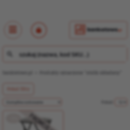
bankietowo.pl
>
Produkty oznaczone “stolik składany”
Pokaż filtry
Pokaż:
PROMOCJA!
-5%