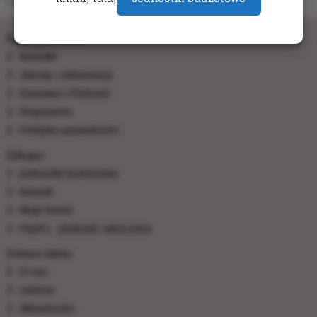
Obsługa klienta:
Kontakt
Zwroty i reklamacje
Dostawa i Płatność
Regulamin
Polityka prywatności
Zakupy:
Jednostki budżetowe
Koszyk
Moje konto
PayPo - płatność odroczona
Zobacz także:
O nas
Galeria
Aktualności